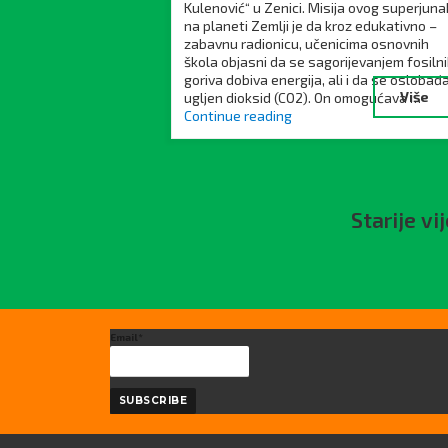
Kulenović“ u Zenici. Misija ovog superjun
na planeti Zemlji je da kroz edukativno –
zabavnu radionicu, učenicima osnovnih
škola objasni da se sagorijevanjem fosiln
goriva dobiva energija, ali i da se oslobađ
Više
ugljen dioksid (CO2). On omogućava …
Continue reading
Starije vij
Email*