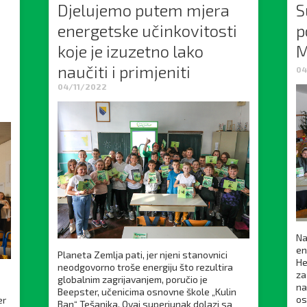
Djelujemo putem mjera
S
energetske učinkovitosti
p
koje je izuzetno lako
M
naučiti i primjeniti
04
04/11/2022
Na
en
Planeta Zemlja pati, jer njeni stanovnici
He
neodgovorno troše energiju što rezultira
za
globalnim zagrijavanjem, poručio je
na
Beepster, učenicima osnovne škole „Kulin
os
er
Ban“ Tešanjka. Ovaj superjunak dolazi sa