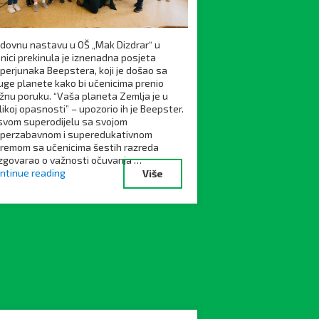
dovnu nastavu u OŠ „Mak Dizdrar“ u
nici prekinula je iznenadna posjeta
perjunaka Beepstera, koji je došao sa
uge planete kako bi učenicima prenio
žnu poruku. “Vaša planeta Zemlja je u
likoj opasnosti” – upozorio ih je Beepster.
svom superodijelu sa svojom
perzabavnom i superedukativnom
remom sa učenicima šestih razreda
zgovarao o važnosti očuvanja …
ntinue reading
Više