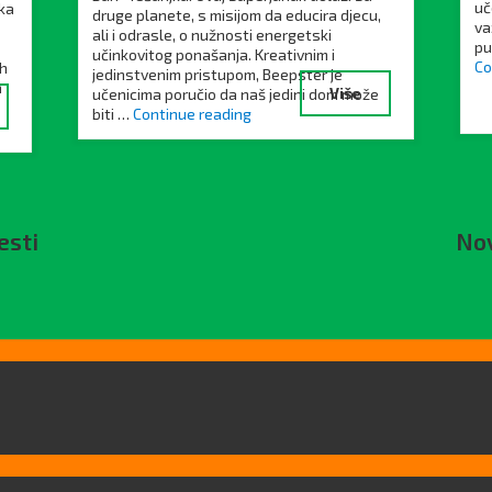
uč
aka
druge planete, s misijom da educira djecu,
va
ali i odrasle, o nužnosti energetski
pu
učinkovitog ponašanja. Kreativnim i
Co
ih
jedinstvenim pristupom, Beepster je
a
Više
učenicima poručio da naš jedini dom može
biti …
Continue reading
esti
Nov