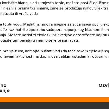
 koristite hladnu vodu umjesto tople, možete postići odlične r
r nježnija prema tkaninama, čime se produžuje njihov vijek tra
i toplu ili vruću vodu.
va toplu vodu. Međutim, mnoge mašine za suđe imaju opciju ekol
 suđe, razmotrite upotrebu sudopera napunjenog hladnom ili
ja. Možete koristiti ekološki prihvatljive deterdžente koji su ef
rolišite temperaturu i nemojte je pregrijavati.
kom pranja zuba, nemojte puštati vodu da teče tokom cjelokupnog
odnevnim aktivnostima doprinose velikim uštedama i očuvanju 
lno
Osvi
Next
post:
enje