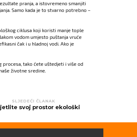
ezultate pranja, a istovremeno smanjiti
janja. Samo kada je to stvarno potrebno –
oškog ciklusa koji koristi manje tople
 mlakom vodom umjesto puštanja vruće
ikasni čak i u hladnoj vodi. Ako je
 procesa, tako ćete uštedjeti i više od
naše životne sredine.
SLJEDEĆI ČLANAK
jetlite svoj prostor ekološki