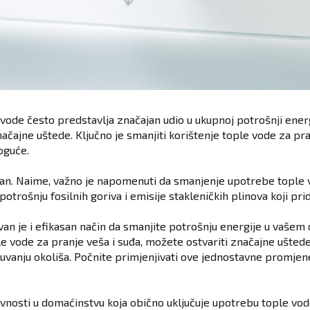
vode često predstavlja značajan udio u ukupnoj potrošnji energ
čajne uštede. Ključno je smanjiti korištenje tople vode za pran
oguće.
an. Naime, važno je napomenuti da smanjenje upotrebe tople vo
trošnju fosilnih goriva i emisije stakleničkih plinova koji pr
n je i efikasan način da smanjite potrošnju energije u vašem
le vode za pranje veša i suđa, možete ostvariti značajne uštede
 očuvanju okoliša. Počnite primjenjivati ove jednostavne promje
ivnosti u domaćinstvu koja obično uključuje upotrebu tople v