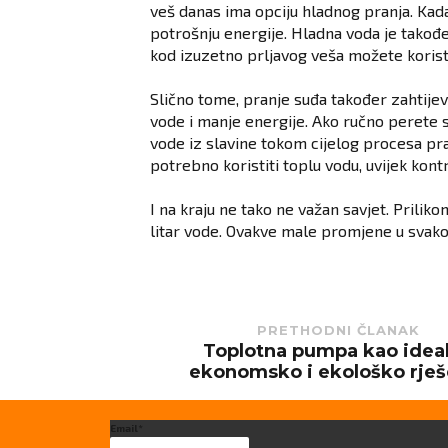
veš danas ima opciju hladnog pranja. Kada
potrošnju energije. Hladna voda je takođe
kod izuzetno prljavog veša možete koristit
Slično tome, pranje suđa također zahtije
vode i manje energije. Ako ručno perete
vode iz slavine tokom cijelog procesa pran
potrebno koristiti toplu vodu, uvijek kont
I na kraju ne tako ne važan savjet. Prili
litar vode. Ovakve male promjene u svak
PRETHODNI ČLANAK
Toplotna pumpa kao idea
Previous
post:
ekonomsko i ekološko rješ
Email*