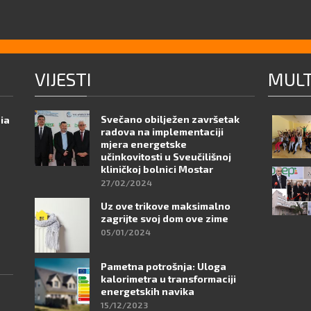
VIJESTI
MULT
Svečano obilježen završetak
nia
radova na implementaciji
mjera energetske
učinkovitosti u Sveučilišnoj
kliničkoj bolnici Mostar
27/02/2024
Uz ove trikove maksimalno
zagrijte svoj dom ove zime
05/01/2024
Pametna potrošnja: Uloga
kalorimetra u transformaciji
energetskih navika
15/12/2023