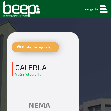
Navigacija
Dodaj fotografiju
GALERIJA
Vaših fotografija
NEMA