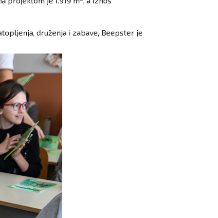
na projektom je 1.919 m
, a iznos
topljenja, druženja i zabave, Beepster je