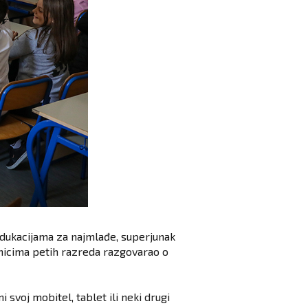
edukacijama za najmlađe, superjunak
čenicima petih razreda razgovarao o
i svoj mobitel, tablet ili neki drugi