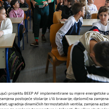
ljujući projektu BEEP AF implementirane su mjere energetske uč
zamjena postojeće stolarije i/ili bravarije; djelomična zamjena
 pelet; ugradnja dinamičkih termostatskih ventila; zamjena az