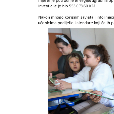
mjerenje potrošnje energije; ugradnja o
investicije je bio 553.073,60 KM.
Nakon mnogo korisnih savjeta i informacij
učenicima podijelio kalendare koji će ih p