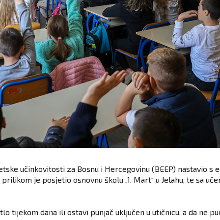
etske učinkovitosti za Bosnu i Hercegovinu (BEEP) nastavio s 
prilikom je posjetio osnovnu školu „1. Mart“ u Jelahu, te sa u
lo tijekom dana ili ostavi punjač uključen u utičnicu, a da ne pun