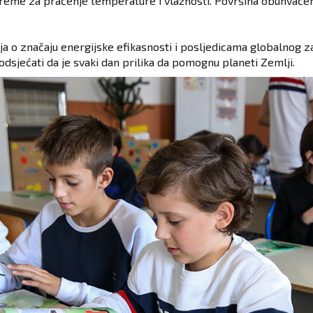
preme za praćenje temperature i vlažnosti. Površina obuhvaće
a o značaju energijske efikasnosti i posljedicama globalnog za
odsjećati da je svaki dan prilika da pomognu planeti Zemlji.