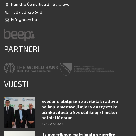
Hamdije Čemerlića 2 - Sarajevo
+387 33 726 548
info@beep.ba
PARTNERI
VIJESTI
Svečano obilježen završetak radova
na implementaciji mjera energetske
učinkovitosti u Sveučilišnoj kliničkoj
bolnici Mostar
27/02/2024
Uz ove trikove maksimalno zagrijte