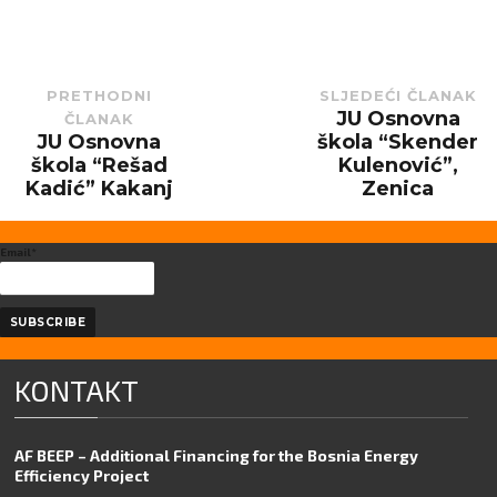
PRETHODNI
SLJEDEĆI ČLANAK
JU Osnovna
ČLANAK
Next
post:
JU Osnovna
škola “Skender
Previous
post:
škola “Rešad
Kulenović”,
Kadić” Kakanj
Zenica
Email*
KONTAKT
AF BEEP – Additional Financing for the Bosnia Energy
Efficiency Project