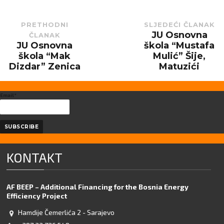
PRETHODNI
SLJEDEĆI ČLANAK
JU Osnovna
ČLANAK
Next
post:
JU Osnovna
škola “Mustafa
Previous
post:
škola “Mak
Mulić” Šije,
Dizdar” Zenica
Matuzići
Email*
KONTAKT
AF BEEP – Additional Financing for the Bosnia Energy
Efficiency Project
Hamdije Čemerlića 2 - Sarajevo