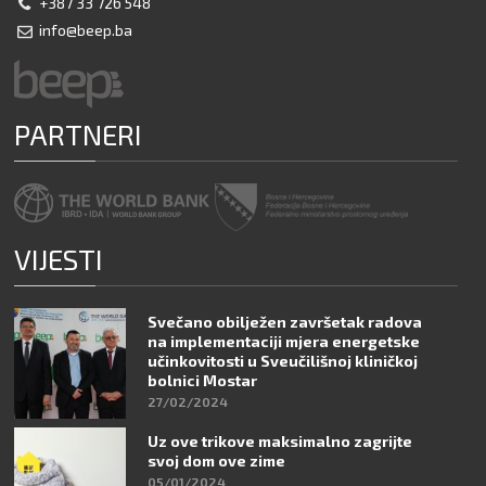
+387 33 726 548
info@beep.ba
PARTNERI
VIJESTI
Svečano obilježen završetak radova
na implementaciji mjera energetske
učinkovitosti u Sveučilišnoj kliničkoj
bolnici Mostar
27/02/2024
Uz ove trikove maksimalno zagrijte
svoj dom ove zime
05/01/2024