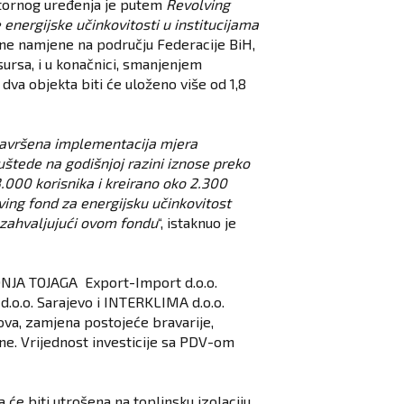
stornog uređenja je putem
Revolving
 energijske učinkovitosti u institucijama
avne namjene na području Federacije BiH,
ursa, i u konačnici, smanjenjem
dva objekta biti će uloženo više od 1,8
e završena implementacija mjera
uštede na godišnjoj razini iznose preko
000 korisnika i kreirano oko 2.300
lving fond za energijsku učinkovitost
 zahvaljujući ovom fondu
“, istaknuo je
ADNJA TOJAGA Export-Import d.o.o.
d.o.o. Sarajevo i INTERKLIMA d.o.o.
ova, zamjena postojeće bravarije,
ne. Vrijednost investicije sa PDV-om
će biti utrošena na toplinsku izolaciju