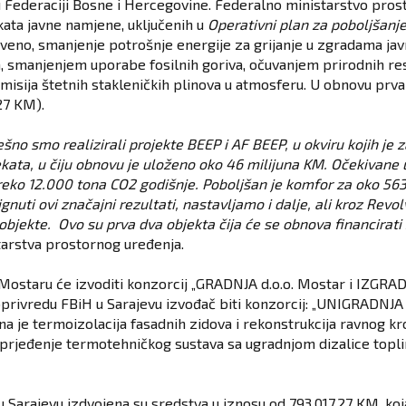
u Federaciji Bosne i Hercegovine. Federalno ministarstvo pro
ata javne namjene, uključenih u
Operativni plan za poboljšanje
nstveno, smanjenje potrošnje energije za grijanje u zgradama j
, smanjenjem uporabe fosilnih goriva, očuvanjem prirodnih res
isija štetnih stakleničkih plinova u atmosferu. U obnovu prva 
27 KM).
šno smo realizirali projekte BEEP i AF BEEP, u okviru kojih j
ekata, u čiju obnovu je uloženo oko 46 milijuna KM. Očekivane 
ko 12.000 tona CO2 godišnje. Poboljšan je komfor za oko 563.
nuti ovi značajni rezultati, nastavljamo i dalje, ali kroz Revo
objekte. Ovo su prva dva objekta čija će se obnova financirati
tarstva prostornog uređenja.
 Mostaru će izvoditi konzorcij „GRADNJA d.o.o. Mostar i IZGR
oprivredu FBiH u Sarajevu izvođač biti konzorcij: „UNIGRADNJA 
a je termoizolacija fasadnih zidova i rekonstrukcija ravnog kr
naprjeđenje termotehničkog sustava sa ugradnjom dizalice topli
Sarajevu izdvojena su sredstva u iznosu od 793.017,27 KM, koja 