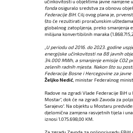
učinkovitosti u objektima javne namjene 
fonda
osiguralo sredstva za obnovu objek
Federacije BiH
. Cilj ovog plana je, prve
što će rezultirati proračunskim uštedama
globalnog zatopljenja, preko smanjenja em
milijuna konvertibilnih maraka (1.868.715,
„
U periodu od 2016. do 2023. godine uspje
energijske učinkovitosti na 88 javnih obj
34.000 MWh, a smanjenje emisije CO2 pre
zelenih radnih mjesta. Nakon što su postig
Federacije Bosne i Hercegovine za javne 
Željko Nedić
, ministar Federalnog minis
Radove na zgradi Vlade Federacije BiH u
Mostar“, dok će na zgradi Zavoda za polj
Sarajevo“. Na objektu u Mostaru predviđen
djelomična zamjena rasvjetnih tijela i u
iznosi 1.075.698,00 KM.
Za zgradu Zavoda za poljoprivredu FBiH u 