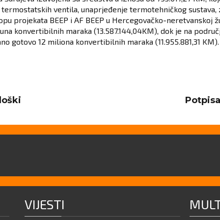
u termostatskih ventila, unaprjeđenje termotehničkog sustava,
sklopu projekata BEEP i AF BEEP u Hercegovačko-neretvanskoj ž
juna konvertibilnih maraka (13.587.144,04KM), dok je na područ
ano gotovo 12 miliona konvertibilnih maraka (11.955.881,31 KM).
loški
Potpisa
Next
post:
VIJESTI
MULT