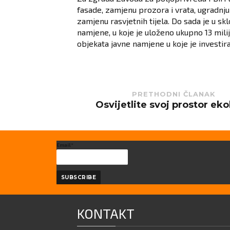
fasade, zamjenu prozora i vrata, ugradnj
zamjenu rasvjetnih tijela. Do sada je u 
namjene, u koje je uloženo ukupno 13 mili
objekata javne namjene u koje je investir
PRETHODNI ČLANAK
Osvijetlite svoj prostor eko
Previous
post:
Email*
KONTAKT