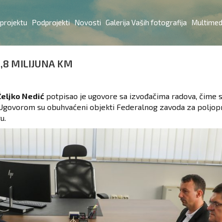
 projektu
Podprojekti
Novosti
Galerija Vaših fotografija
Multimed
1,8 MILIJUNA KM
Željko Nedić
potpisao je ugovore sa izvođačima radova, čime s
 Ugovorom su obuhvaćeni objekti Federalnog zavoda za poljopr
u.