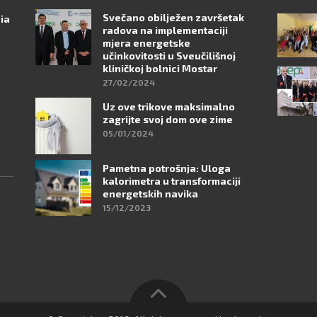
Svečano obilježen završetak
nia
radova na implementaciji
mjera energetske
učinkovitosti u Sveučilišnoj
kliničkoj bolnici Mostar
27/02/2024
Uz ove trikove maksimalno
zagrijte svoj dom ove zime
05/01/2024
Pametna potrošnja: Uloga
kalorimetra u transformaciji
energetskih navika
15/12/2023