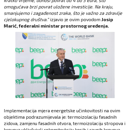
kratko vrijeme, donosi povrat od 4 do 5 eura, što
omogućava brzi povrat uložene investicije. Na kraju,
smanjujemo i zagađenost zraka, što je važno za zdravlje
cjelokupnog društva.“
izjavio je ovim povodom
Josip
Marić, federalni ministar prostornog uređenja.
Implementacija mjera energetske učinkovitosti na ovim
objektima podrazumijevala je: termoizolaciju fasadnih
zidova, zamjenu fasadnih otvora, termoizolaciju stropova i
krovova uključujući rekonstrukciju kosih i ravnih krovova,