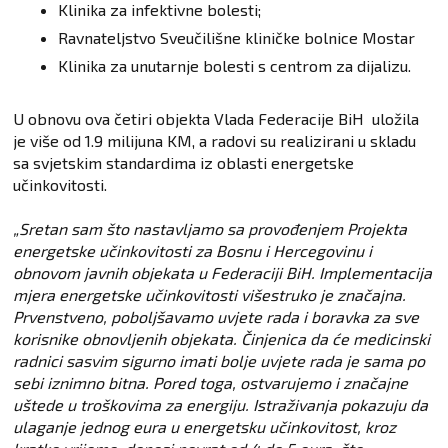
Klinika za infektivne bolesti;
Ravnateljstvo Sveučilišne kliničke bolnice Mostar
Klinika za unutarnje bolesti s centrom za dijalizu.
U obnovu ova četiri objekta Vlada Federacije BiH uložila
je više od 1.9 milijuna KM, a radovi su realizirani u skladu
sa svjetskim standardima iz oblasti energetske
učinkovitosti.
„Sretan sam što nastavljamo sa provođenjem Projekta
energetske učinkovitosti za Bosnu i Hercegovinu i
obnovom javnih objekata u Federaciji BiH. Implementacija
mjera energetske učinkovitosti višestruko je značajna.
Prvenstveno, poboljšavamo uvjete rada i boravka za sve
korisnike obnovljenih objekata. Činjenica da će medicinski
radnici sasvim sigurno imati bolje uvjete rada je sama po
sebi iznimno bitna. Pored toga, ostvarujemo i značajne
uštede u troškovima za energiju. Istraživanja pokazuju da
ulaganje jednog eura u energetsku učinkovitost, kroz