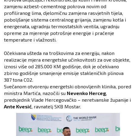
zamjenu azbest-cementnog pokrova novim od
profiliranog lima, djelomičnu zamjena rasvjetnih tijela,
poboljšanje sistema centralnog grijanja, zamjenu kotla i
energenata, ugradnju termostatskih ventila, ugradnju
opreme za mjerenje potrošnje energije i praćenje
temperature i vlažnosti.
Očekivana ušteda na troškovima za energiju, nakon
realizacije mjera energetske učinkovitosti za ove objekte,
iznosi više od 285.000 KM godišnje, dok je očekivano
zbirno godišnje smanjenje emisije stakleničkih plinova
387 tona CO2.
Svečanom otvorenju energetski obnovljenih klinika, pored
ministra Martića, nazočili su
Nevenko Herceg
,
predsjednik Vlade Hercegovačko – neretvanske županije i
Ante Kvesić
, ravnatelj SKB Mostar.