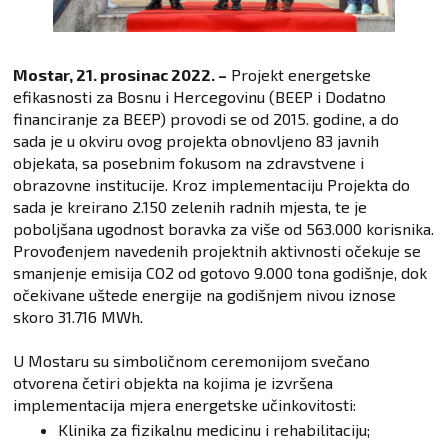
Mostar, 21. prosinac 2022. –
Projekt energetske
efikasnosti za Bosnu i Hercegovinu (BEEP i Dodatno
financiranje za BEEP) provodi se od 2015. godine, a do
sada je u okviru ovog projekta obnovljeno 83 javnih
objekata, sa posebnim fokusom na zdravstvene i
obrazovne institucije. Kroz implementaciju Projekta do
sada je kreirano 2.150 zelenih radnih mjesta, te je
poboljšana ugodnost boravka za više od 563.000 korisnika.
Provođenjem navedenih projektnih aktivnosti očekuje se
smanjenje emisija CO2 od gotovo 9.000 tona godišnje, dok
očekivane uštede energije na godišnjem nivou iznose
skoro 31.716 MWh.
U Mostaru su simboličnom ceremonijom svečano
otvorena četiri objekta na kojima je izvršena
implementacija mjera energetske učinkovitosti:
Klinika za fizikalnu medicinu i rehabilitaciju;