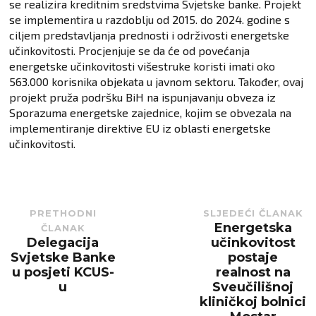
se realizira kreditnim sredstvima Svjetske banke. Projekt
se implementira u razdoblju od 2015. do 2024. godine s
ciljem predstavljanja prednosti i održivosti energetske
učinkovitosti. Procjenjuje se da će od povećanja
energetske učinkovitosti višestruke koristi imati oko
563.000 korisnika objekata u javnom sektoru. Također, ovaj
projekt pruža podršku BiH na ispunjavanju obveza iz
Sporazuma energetske zajednice, kojim se obvezala na
implementiranje direktive EU iz oblasti energetske
učinkovitosti.
PRETHODNI
SLJEDEĆI ČLANAK
Energetska
ČLANAK
Next
post:
Delegacija
učinkovitost
Previous
post:
Svjetske Banke
postaje
u posjeti KCUS-
realnost na
u
Sveučilišnoj
kliničkoj bolnici