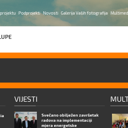
 projektu
Podprojekti
Novosti
Galerija Vaših fotografija
Multimed
LUPE
VIJESTI
MULT
Svečano obilježen završetak
nia
radova na implementaciji
mjera energetske