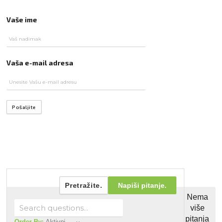
Vaše ime
Vaša e-mail adresa
Pošaljite
Pretražite.
Napiši pitanje.
Nema
više
pitanja
Order By:
Aktivni