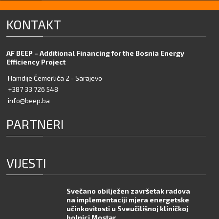
KONTAKT
AF BEEP – Additional Financing for the Bosnia Energy
Efficiency Project
Hamdije Čemerlića 2 - Sarajevo
+387 33 726 548
info@beep.ba
PARTNERI
VIJESTI
Svečano obilježen završetak radova
na implementaciji mjera energetske
učinkovitosti u Sveučilišnoj kliničkoj
bolnici Mostar