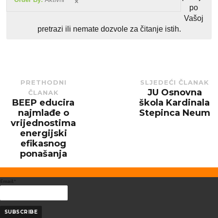
po
Vašoj
pretrazi ili nemate dozvole za čitanje istih.
PRETHODNI
SLJEDEĆI ČLANAK
JU Osnovna
ČLANAK
Next
post:
BEEP educira
škola Kardinala
Previous
post:
najmlađe o
Stepinca Neum
vrijednostima
energijski
efikasnog
ponašanja
Email*