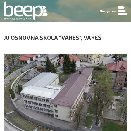
Navigacija
JU OSNOVNA ŠKOLA “VAREŠ”, VAREŠ