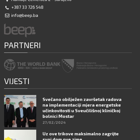
+387 33 726 548
info@beep.ba
PARTNERI
VIJESTI
Svečano obilježen završetak radova
na implementaciji mjera energetske
učinkovitosti u Sveučilišnoj kliničkoj
bolnici Mostar
27/02/2024
Uz ove trikove maksimalno zagrijte
svoj dom ove zime