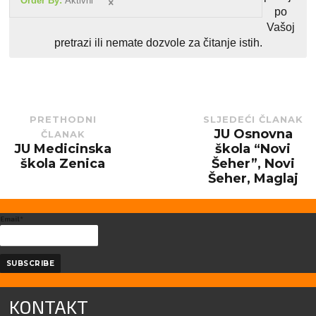
Order By:
Aktivni
po
Vašoj
pretrazi ili nemate dozvole za čitanje istih.
PRETHODNI
SLJEDEĆI ČLANAK
JU Osnovna
ČLANAK
Next
post:
JU Medicinska
škola “Novi
Previous
post:
škola Zenica
Šeher”, Novi
Šeher, Maglaj
Email*
KONTAKT