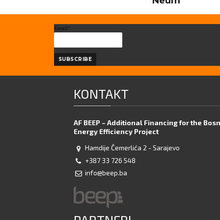
Neum
Email*
KONTAKT
AF BEEP – Additional Financing for the Bos
Energy Efficiency Project
Hamdije Čemerlića 2 - Sarajevo
+387 33 726 548
info@beep.ba
PARTNERI