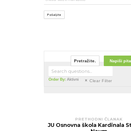
Pošaljite
Pretražite.
Napiši pita
Order By:
Aktivni
Clear Filter
PRETHODNI ČLANAK
JU Osnovna škola Kardinala S
Previous
post: