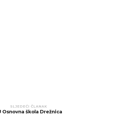
SLJEDEĆI ČLANAK
U Osnovna škola Drežnica