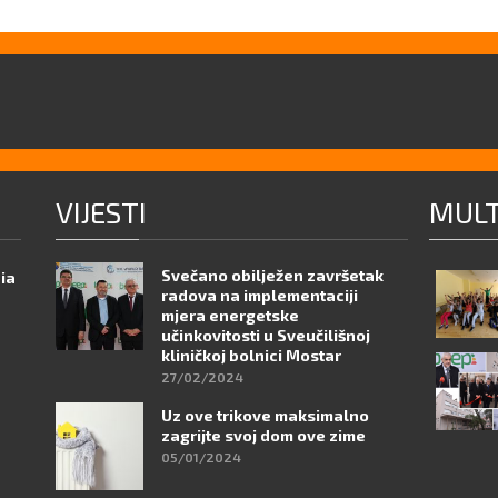
VIJESTI
MULT
Svečano obilježen završetak
nia
radova na implementaciji
mjera energetske
učinkovitosti u Sveučilišnoj
kliničkoj bolnici Mostar
27/02/2024
Uz ove trikove maksimalno
zagrijte svoj dom ove zime
05/01/2024