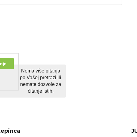
nje.
Nema više pitanja
po Vašoj pretrazi ili
nemate dozvole za
čitanje istih.
tepinca
J
Next
post: