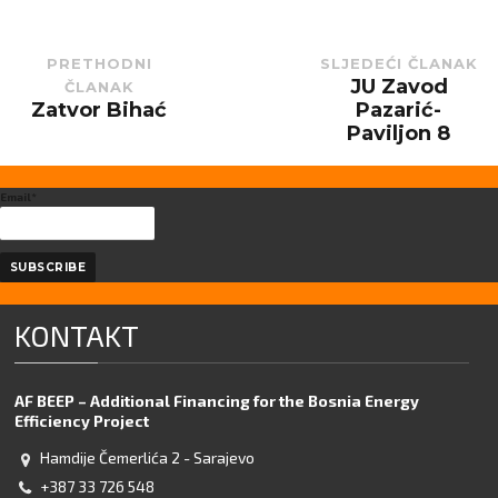
PRETHODNI
SLJEDEĆI ČLANAK
JU Zavod
ČLANAK
Next
post:
Zatvor Bihać
Pazarić-
Previous
post:
Paviljon 8
Email*
KONTAKT
AF BEEP – Additional Financing for the Bosnia Energy
Efficiency Project
Hamdije Čemerlića 2 - Sarajevo
+387 33 726 548