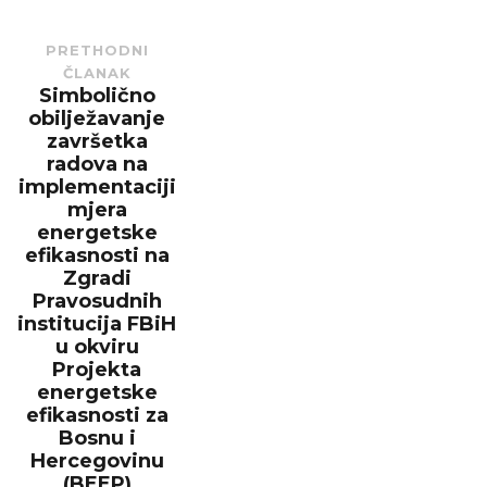
PRETHODNI
ČLANAK
Simbolično
Previous
post:
obilježavanje
završetka
radova na
implementaciji
mjera
energetske
efikasnosti na
Zgradi
Pravosudnih
institucija FBiH
u okviru
Projekta
energetske
efikasnosti za
Bosnu i
Hercegovinu
(BEEP)